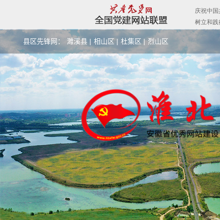
县区先锋网：
濉溪县 |
相山区 |
杜集区 |
烈山区