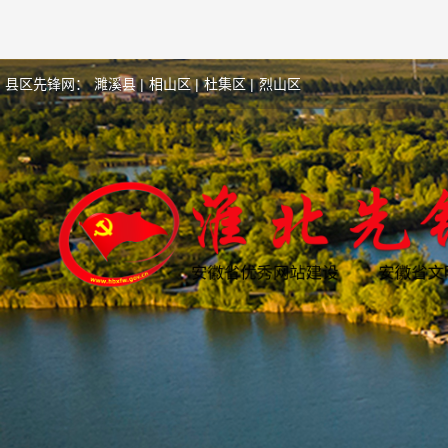
县区先锋网：
濉溪县 |
相山区 |
杜集区 |
烈山区