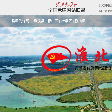
县区先锋网：
濉溪县 |
相山区 |
杜集区 |
烈山区