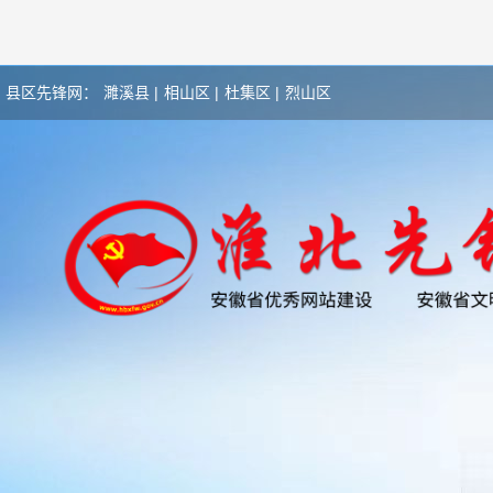
县区先锋网：
濉溪县 |
相山区 |
杜集区 |
烈山区