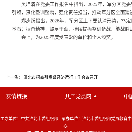
吴培清在党委工作报告中指出，2025年，军分区党
引领，深化整训整肃，强化责任担当，推动军分区全面建
郑步跃提出，2026年，军分区上下要认清形势，
基石；振奋精神，鼓足干劲，持续提振整训备战、能战胜
会上，为2025年度受表彰的单位和个人颁奖。
上一条： 淮北市招商引资暨经济运行工作会议召开
友情链接
共产党员网
中
主办单位：中共淮北市委组织部 承办单位：淮北市委组织部党员教育中
心