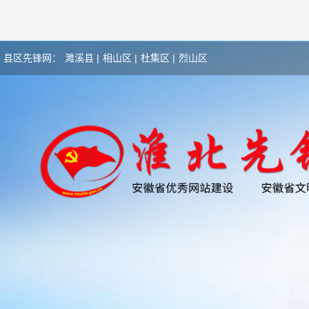
县区先锋网：
濉溪县 |
相山区 |
杜集区 |
烈山区