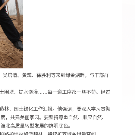
、吴培清、黄韡、徐胜利等来到绿金湖畔，与干部群
土围堰、提水浇灌……每一道工序都一丝不苟。经过
造林、国土绿化工作汇报。他强调，要深入学习贯彻
力度，共建美丽家园。要坚持尊重自然、顺应自然、
为淮北高质量转型发展的鲜明底色。
护路护堤林和游憩林，持续扩容城乡绿量空间。