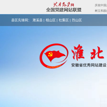
县区先锋网：
濉溪县 |
相山区 |
杜集区 |
烈山区