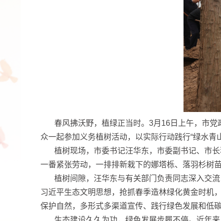
春风拂沃野，植绿正当时。3月16日上午，市
众一起参加义务植树活动，以实际行动践行“绿水青
植树现场，市委书记汪华东，市委副书记、市长
一番紧张劳动，一排排新栽下的娜塔栎、落羽杉树
植树间隙，汪华东与有关部门负责同志深入交流
习近平生态文明思想，抢抓春季造林绿化黄金时机
保护自然，多形式多渠道宣传、践行绿色发展和低
生态建设久久为功，绿色发展步履不停。近年来