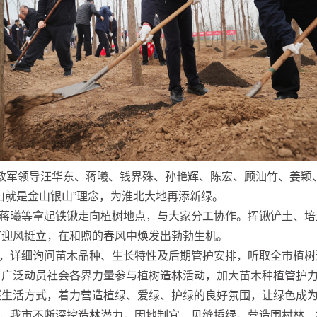
党政军领导汪华东、蒋曦、钱界殊、孙艳辉、陈宏、顾汕竹、姜颖
山就是金山银山”理念，为淮北大地再添新绿。
蒋曦等拿起铁锹走向植树地点，与大家分工协作。挥锹铲土、培
苗迎风挺立，在和煦的春风中焕发出勃勃生机。
，详细询问苗木品种、生长特性及后期管护安排，听取全市植树
，广泛动员社会各界力量参与植树造林活动，加大苗木种植管护
碳生活方式，着力营造植绿、爱绿、护绿的良好氛围，让绿色成
，我市不断深挖造林潜力，因地制宜、见缝插绿，营造围村林、