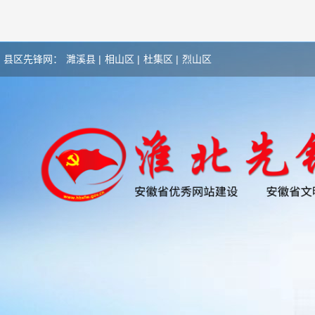
县区先锋网：
濉溪县 |
相山区 |
杜集区 |
烈山区