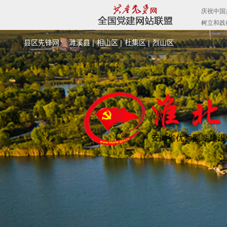
县区先锋网：
濉溪县 |
相山区 |
杜集区 |
烈山区