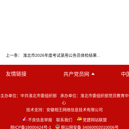
上一条： 淮北市2026年度考试录用公务员体检结果...
友情链接
共产党员网
中
主办单位：中共淮北市委组织部 承办单位：淮北市委组织部党员教育中
心
技术支持：
安徽相王网络信息技术有限公司
不良信息举报
联系我们
党建网站联盟
皖ICP备18000424号-1
皖公网安备 34060002010006号