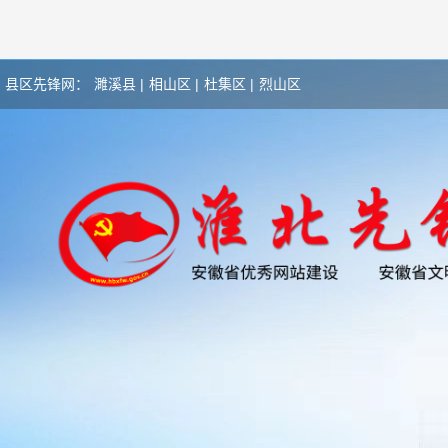
县区先锋网：
濉溪县 |
相山区 |
杜集区 |
烈山区