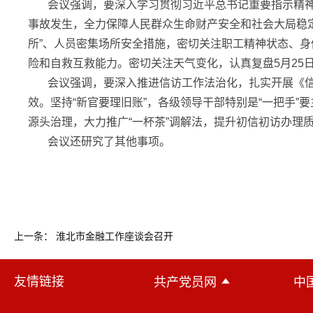
会议强调，要深入学习贯彻习近平总书记重要指示精神
事故发生，全力保障人民群众生命财产安全和社会大局稳定
所”、人员密集场所安全措施，密切关注职工精神状态、
险和自救互救能力。密切关注天气变化，认真复盘5月25
会议强调，要深入推进信访工作法治化，扎实开展《信
效。坚持“新官要理旧账”，各级领导干部特别是“一把手
源头治理，大力推广“一杯茶”调解法，提升初信初访办理
会议还研究了其他事项。
上一条： 淮北市金融工作座谈会召开
友情链接
共产党员网
中