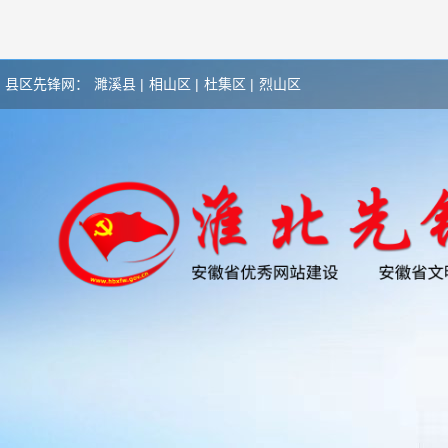
县区先锋网：
濉溪县 |
相山区 |
杜集区 |
烈山区