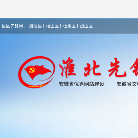
县区先锋网：
濉溪县 |
相山区 |
杜集区 |
烈山区