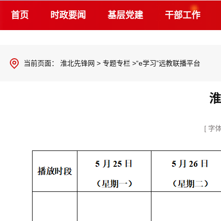
首页
时政要闻
基层党建
干部工作
当前页面：
淮北先锋网
>
专题专栏
>“e学习”远教联播平台
淮
[ 字