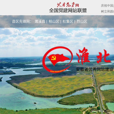
县区先锋网：
濉溪县 |
相山区 |
杜集区 |
烈山区