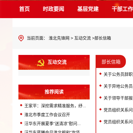
首页
时政要闻
基层党建
干部工作
当前页面：
淮北先锋网
>
互动交流
>部长信箱
部长信箱
互动交流
关于公务员辞职
关于异地公务员
推荐阅读
关于领导干部报
王家平：深挖需求精准服务，纾...
党员组织关系问
淮北市季度工作会议召开
党员组织关系问
汪华东开展夏季“送清凉”慰问...
汪华东蒋曦会见淮北舰和“攻坚...