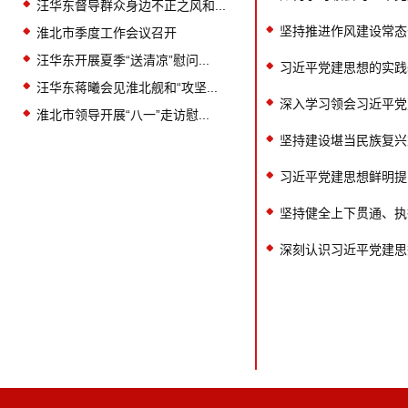
汪华东督导群众身边不正之风和...
坚持推进作风建设常态
淮北市季度工作会议召开
汪华东开展夏季“送清凉”慰问...
习近平党建思想的实践
汪华东蒋曦会见淮北舰和“攻坚...
深入学习领会习近平党
淮北市领导开展“八一”走访慰...
坚持建设堪当民族复兴
习近平党建思想鲜明提
坚持健全上下贯通、执
深刻认识习近平党建思