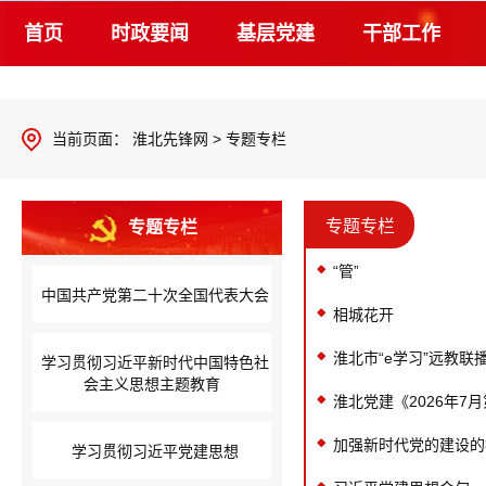
首页
时政要闻
基层党建
干部工作
当前页面：
淮北先锋网
>
专题专栏
专题专栏
专题专栏
“管”
中国共产党第二十次全国代表大会
相城花开
淮北市“e学习”远教联
学习贯彻习近平新时代中国特色社
会主义思想主题教育
淮北党建《2026年7月
加强新时代党的建设的
学习贯彻习近平党建思想