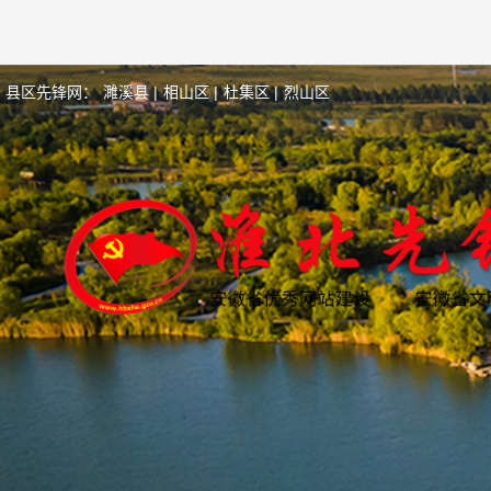
县区先锋网：
濉溪县 |
相山区 |
杜集区 |
烈山区